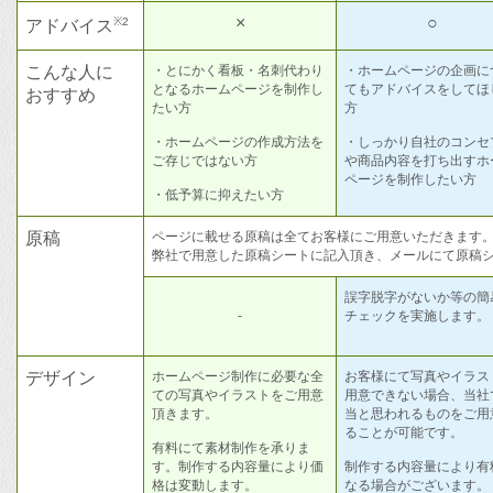
×
○
※2
アドバイス
こんな人に
・とにかく看板・名刺代わり
・ホームページの企画に
となるホームページを制作し
てもアドバイスをしてほ
おすすめ
たい方
方
・ホームページの作成方法を
・しっかり自社のコンセ
ご存じではない方
や商品内容を打ち出すホ
ページを制作したい方
・低予算に抑えたい方
原稿
ページに載せる原稿は全てお客様にご用意いただきます
弊社で用意した原稿シートに記入頂き、メールにて原稿
誤字脱字がないか等の簡
-
チェックを実施します。
デザイン
ホームページ制作に必要な全
お客様にて写真やイラス
ての写真やイラストをご用意
用意できない場合、当社
頂きます。
当と思われるものをご用
ることが可能です。
有料にて素材制作を承りま
す。制作する内容量により価
制作する内容量により有
格は変動します。
なる場合がございます。