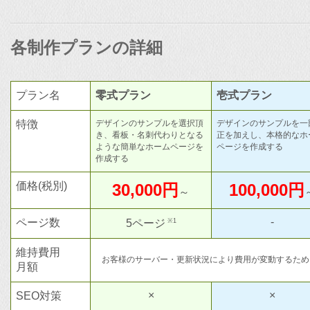
各制作プランの詳細
プラン名
零式プラン
壱式プラン
特徴
デザインのサンプルを選択頂
デザインのサンプルを一
き、看板・名刺代わりとなる
正を加えし、本格的なホ
ような簡単なホームページを
ページを作成する
作成する
価格(税別)
30,000円
100,000円
～
-
ページ数
※1
5ページ
維持費用
お客様のサーバー・更新状況により費用が変動するため
月額
×
×
SEO対策